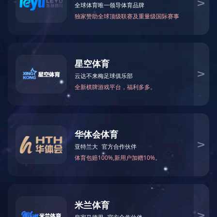
韩国济州岛、中国厦门、日本京都、中国台湾、印度浦
那和韩国庆州举办。此次会议将为粉末冶金领域的专
家、学者、企业家提供一个研讨粉末冶金业最新发展趋
势、交流热点难点、共享研究成果和先进技术的平台，
并进一步加强我国粉末冶金界与亚洲同行的友谊与合
作，促进粉末冶金产业的高质量发展。
会议同期将举行由七学协会主办，中国机械工程学
会粉末冶金分会承办的2025年全国粉末冶金学术会议暨
海峡两岸粉末冶金技术研讨会。
上一页：
无
下一页：